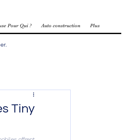
se Pour Qui ?
Auto construction
Plus
er.
s Tiny
obiles offrent 