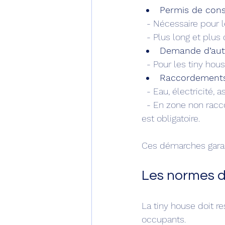
Permis de cons
  - Nécessaire pour
  - Plus long et plus
Demande d’auto
  - Pour les tiny ho
Raccordements
  - Eau, électricité
  - En zone non raccordée au tout-à-l’égout, une installation d’assainissement autonome 
est obligatoire.
Ces démarches garant
Les normes de
La tiny house doit r
occupants.