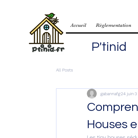
Accueil
Règlementation
P'tinid
All Posts
gabannafg
24 juin
3
Comprend
Houses e
Les tiny houses sédu