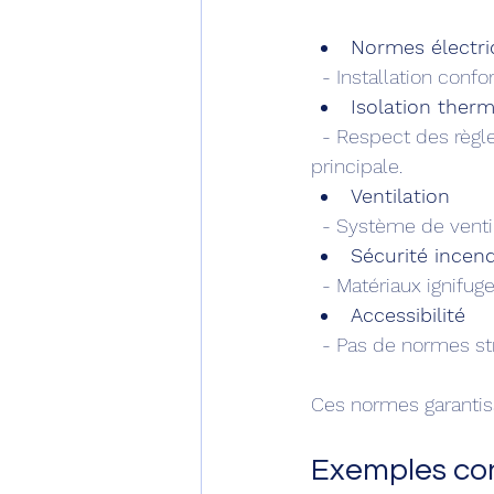
Normes électri
  - Installation con
Isolation ther
  - Respect des règles de performance énergétique, notamment en cas d’habitation 
principale.
Ventilation
  - Système de venti
Sécurité incend
  - Matériaux ignifu
Accessibilité
  - Pas de normes st
Ces normes garantiss
Exemples con