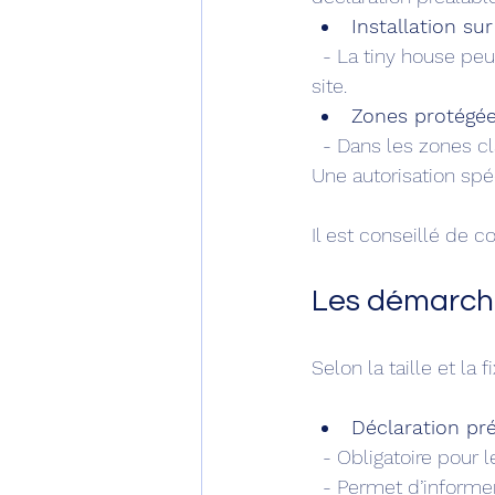
Installation su
  - La tiny house peut être installée comme un mobil-home, sous réserve des règles du 
site.
Zones protégé
  - Dans les zones classées (sites naturels, zones agricoles), les règles sont plus strictes. 
Une autorisation spé
Il est conseillé de co
Les démarche
Selon la taille et la
Déclaration pr
  - Obligatoire pour
  - Permet d’informe