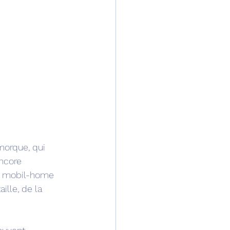
morque, qui 
ncore 
le mobil-home 
ille, de la 