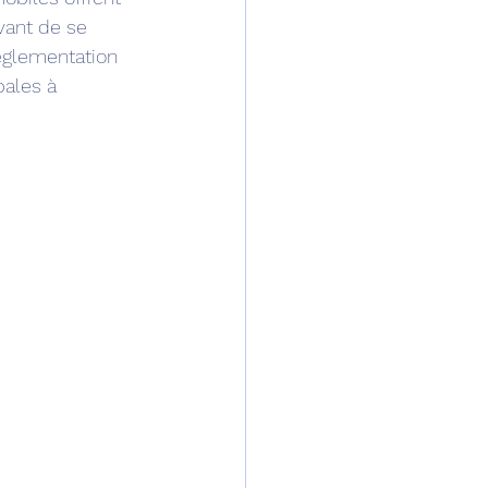
vant de se 
réglementation 
pales à 