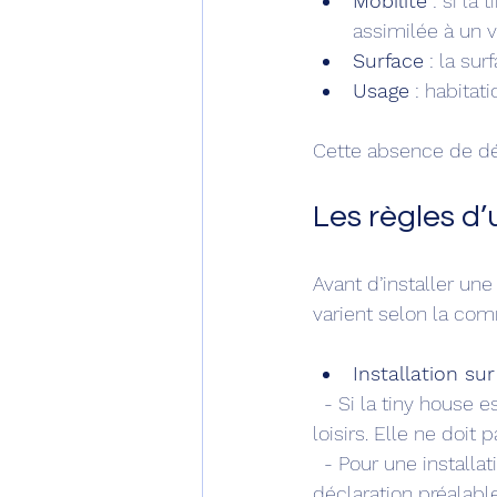
Mobilité
 : si la
assimilée à un v
Surface
 : la su
Usage
 : habita
Cette absence de déf
Les règles d
Avant d’installer une 
varient selon la com
Installation sur
  - Si la tiny house est mobile (sur roues), elle peut être considérée comme un véhicule de 
loisirs. Elle ne doit
  - Pour une installation durable, il faut souvent demander un permis de construire ou une 
déclaration préalable