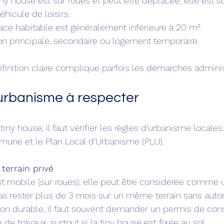
 tiny house est sur roues et peut être déplacée, elle est 
éhicule de loisirs.
rface habitable est généralement inférieure à 20 m².
tion principale, secondaire ou logement temporaire.
inition claire complique parfois les démarches adminis
’urbanisme à respecter
tiny house, il faut vérifier les règles d’urbanisme locales
mune et le Plan Local d’Urbanisme (PLU).
 terrain privé
 pas rester plus de 3 mois sur un même terrain sans autor
 de travaux, surtout si la tiny house est fixée au sol.