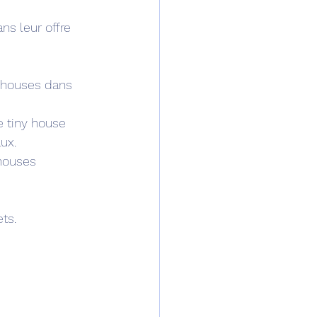
s leur offre 
y houses dans 
 tiny house 
ux.
houses 
ts.